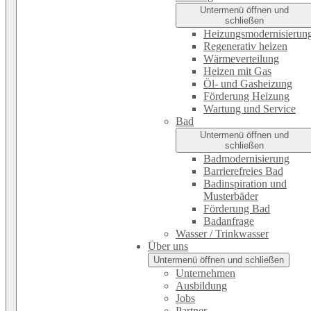
Untermenü öffnen und
schließen
Heizungsmodernisierun
Regenerativ heizen
Wärmeverteilung
Heizen mit Gas
Öl- und Gasheizung
Förderung Heizung
Wartung und Service
Bad
Untermenü öffnen und
schließen
Badmodernisierung
Barrierefreies Bad
Badinspiration und
Musterbäder
Förderung Bad
Badanfrage
Wasser / Trinkwasser
Über uns
Untermenü öffnen und schließen
Unternehmen
Ausbildung
Jobs
Partner