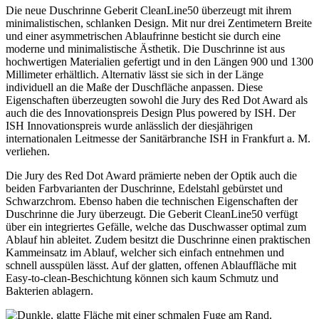
Die neue Duschrinne Geberit CleanLine50 überzeugt mit ihrem
minimalistischen, schlanken Design. Mit nur drei Zentimetern Breite
und einer asymmetrischen Ablaufrinne besticht sie durch eine
moderne und minimalistische Ästhetik. Die Duschrinne ist aus
hochwertigen Materialien gefertigt und in den Längen 900 und 1300
Millimeter erhältlich. Alternativ lässt sie sich in der Länge
individuell an die Maße der Duschfläche anpassen. Diese
Eigenschaften überzeugten sowohl die Jury des Red Dot Award als
auch die des Innovationspreis Design Plus powered by ISH. Der
ISH Innovationspreis wurde anlässlich der diesjährigen
internationalen Leitmesse der Sanitärbranche ISH in Frankfurt a. M.
verliehen.
Die Jury des Red Dot Award prämierte neben der Optik auch die
beiden Farbvarianten der Duschrinne, Edelstahl gebürstet und
Schwarzchrom. Ebenso haben die technischen Eigenschaften der
Duschrinne die Jury überzeugt. Die Geberit CleanLine50 verfügt
über ein integriertes Gefälle, welche das Duschwasser optimal zum
Ablauf hin ableitet. Zudem besitzt die Duschrinne einen praktischen
Kammeinsatz im Ablauf, welcher sich einfach entnehmen und
schnell ausspülen lässt. Auf der glatten, offenen Ablauffläche mit
Easy-to-clean-Beschichtung können sich kaum Schmutz und
Bakterien ablagern.